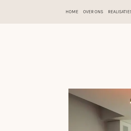
HOME
OVER ONS
REALISATIE
ONZE COLLECTIE
ACCESSOIRES
TOTAALCONCEPTEN
O