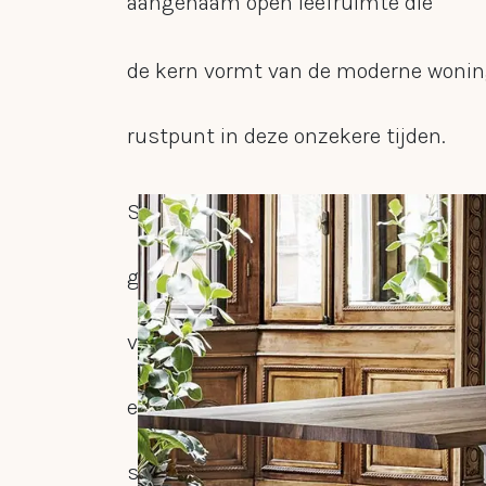
aangenaam open leefruimte die
de kern vormt van de moderne woning
rustpunt in deze onzekere tijden.
Stoel & tafel zijn meer dan ooit de sl
gezellige ruimte, een efficiënte thuis
vraagt ook om een aangepaste benad
een meubelzaak er uit moet zien. Om
serveren Caroline Dhont en Koen De R