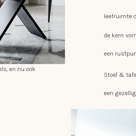
 Mesa in
leefruimte d
jdse
de kern vor
uitgebreid en
een rustpun
els, en nu ook
Stoel & tafe
een gezellig
thuiswerkpl
aangepaste