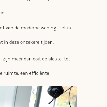
ie
mt van de moderne woning. Het is
t in deze onzekere tijden.
l zijn meer dan ooit de sleutel tot
e ruimte, een efficiënte
aats. Dit vraagt ook om een
 benadering van hoe een