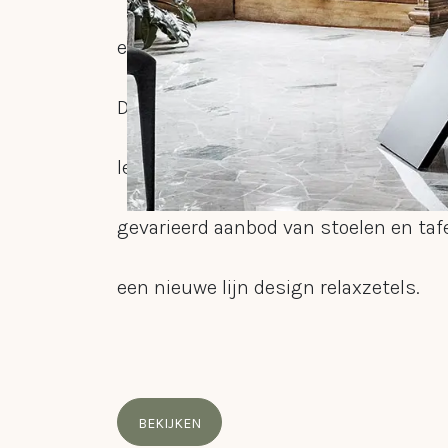
enkele jaren een uniek concept. Sitta
Deinze speelt perfect in op de eigenti
leefwereld, door middel van een zeer 
gevarieerd aanbod van stoelen en taf
een nieuwe lijn design relaxzetels.
BEKIJKEN