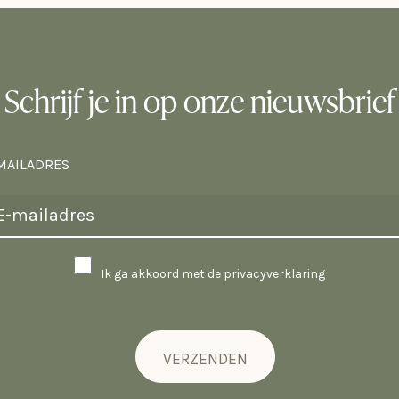
s bij ons
leet zelf
Schrijf je in op onze nieuwsbrief
ansluit bij
MAILADRES
len zijn
k. Maar altijd
Ik ga akkoord met de privacyverklaring
 het vlak van
gen. Hout,
VERZENDEN
t wat ruwere