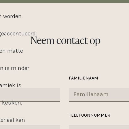
in worden
geaccentueerd.
Neem contact op
een matte
en is minder
FAMILIENAAM
ramiek is
n keuken.
TELEFOONNUMMER
eriaal kan