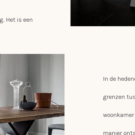
. Het is een
eutel tot een
werkplaats. Dit
In de heden
ering van hoe
grenzen tu
 die reden
woonkamer 
ore sinds
manier ont