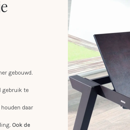
je
meubelzaak 
serveren Ca
sinds enkel
Mesa in Dein
iner gebouwd.
eigentijdse 
 gebruik te
zeer uitgeb
 houden daar
stoelen en t
ling.
Ook de