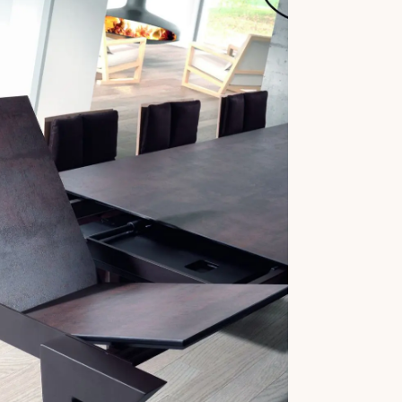
er uit moet zien. Om die reden
roline Dhont en Koen De Rore
e jaren een uniek concept. Sitta
ze speelt perfect in op de
leefwereld, door middel van een
reid en gevarieerd aanbod van
afels, en nu ook een nieuwe lijn