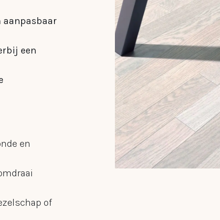
design rela
en aanpasbaar
erbij een
e
onde en
domdraai
zelschap of