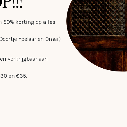
!!!
n
50% korting
op
alles
Doortje Ypelaar en Omar)
len
verkrijgbaar aan
€30 en €35
.