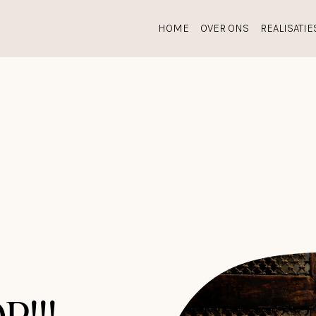
HOME
OVER ONS
REALISATIE
ONZE COLLECTIE
ACCESSOIRES
TOTAALCONCEPTEN
O