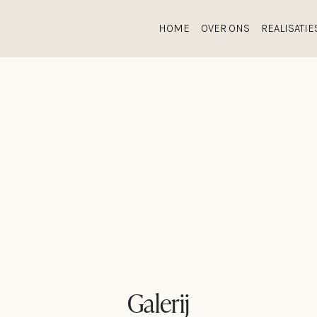
HOME
OVER ONS
REALISATIE
ONZE COLLECTIE
ACCESSOIRES
TOTAALCONCEPTEN
O
Galerij