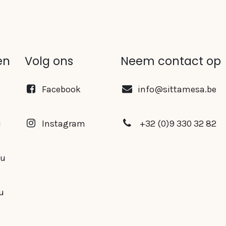
en
Volg ons
Neem contact op
Facebook
info@sittamesa.be
u
Instagram
+32 (0)9 330 32 82
0u
0u